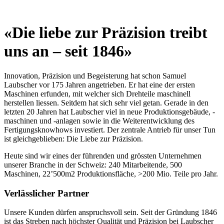
Zum
Inhalt
springen
«Die liebe zur Präzision treibt
uns an – seit 1846»
Innovation, Präzision und Begeisterung hat schon Samuel
Laubscher vor 175 Jahren angetrieben. Er hat eine der ersten
Maschinen erfunden, mit welcher sich Drehteile maschinell
herstellen liessen. Seitdem hat sich sehr viel getan. Gerade in den
letzten 20 Jahren hat Laubscher viel in neue Produktionsgebäude, -
maschinen und -anlagen sowie in die Weiterentwicklung des
Fertigungsknowhows investiert. Der zentrale Antrieb für unser Tun
ist gleichgeblieben: Die Liebe zur Präzision.
Heute sind wir eines der führenden und grössten Unternehmen
unserer Branche in der Schweiz: 240 Mitarbeitende, 500
Maschinen, 22’500m2 Produktionsfläche, >200 Mio. Teile pro Jahr.
Verlässlicher Partner
Unsere Kunden dürfen anspruchsvoll sein. Seit der Gründung 1846
ist das Streben nach höchster Qualität und Präzision bei Laubscher